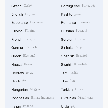
Český
Português
Czech
Portuguese
English
پښتو
English
Pashto
Esperanto
Română
Esperanto
Romanian
Filipino
Русский
Filipino
Russian
Français
Српски
French
Serbian
Deutsch
සිංහල
German
Sinhala
Ελληνικά
Español
Greek
Spanish
Hausa
Kiswahili
Hausa
Swahili
עברית
தமிழ்
Hebrew
Tamil
हिन्दी
ไทย
Hindi
Thai
Magyar
Türkçe
Hungarian
Turkish
Bahasa Indonesia
Українська
Indonesian
Ukrainian
Italiano
اردو
Italian
Urdu