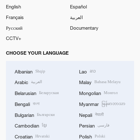
English
Español
Français
العربية
Русский
Documentary
CCTV+
CHOOSE YOUR LANGUAGE
Shqip
ລາວ
Albanian
Lao
العربية
Bahasa Melayu
Arabic
Malay
Беларуская
Монгол
Belarusian
Mongolian
বাংলা
မြန်မာဘာသာ
Bengali
Myanmar
Български
नेपाली
Bulgarian
Nepali
ខ្មែរ
فارسی
Cambodian
Persian
Hrvatski
Polski
Croatian
Polish