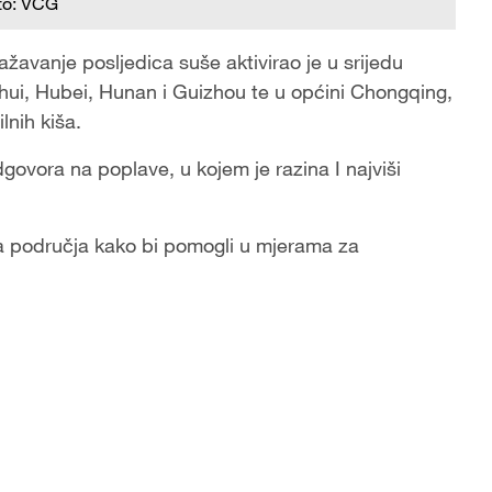
to: VCG
ažavanje posljedica suše aktivirao je u srijedu
hui, Hubei, Hunan i Guizhou te u općini Chongqing,
lnih kiša.
govora na poplave, u kojem je razina I najviši
čna područja kako bi pomogli u mjerama za