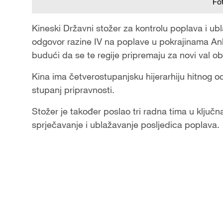
Fo
Kineski Državni stožer za kontrolu poplava i ubl
odgovor razine IV na poplave u pokrajinama An
budući da se te regije pripremaju za novi val obi
Kina ima četverostupanjsku hijerarhiju hitnog od
stupanj pripravnosti.
Stožer je također poslao tri radna tima u klju
sprječavanje i ublažavanje posljedica poplava.