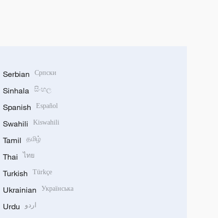
Serbian
Српски
Sinhala
සිංහල
Spanish
Español
Swahili
Kiswahili
Tamil
தமிழ்
Thai
ไทย
Turkish
Türkçe
Ukrainian
Українська
Urdu
اردو