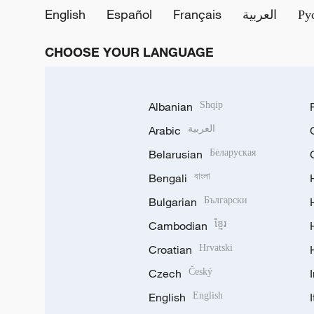
English
Español
Français
العربية
Ру
CHOOSE YOUR LANGUAGE
Albanian
Shqip
Arabic
العربية
Belarusian
Беларуская
Bengali
বাংলা
Bulgarian
Български
Cambodian
ខ្មែរ
Croatian
Hrvatski
Czech
Český
English
English