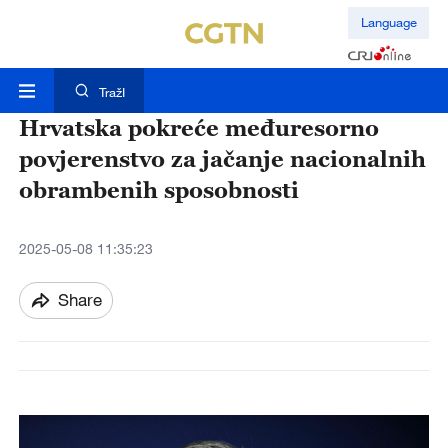
Language
TražI
Hrvatska pokreće međuresorno
povjerenstvo za jačanje nacionalnih
obrambenih sposobnosti
2025-05-08 11:35:23
Share