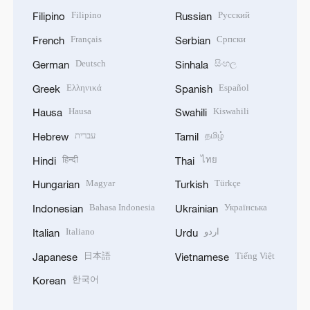
Filipino
Русский
Filipino
Russian
Français
Српски
French
Serbian
Deutsch
සිංහල
German
Sinhala
Ελληνικά
Español
Greek
Spanish
Hausa
Kiswahili
Hausa
Swahili
עברית
தமிழ்
Hebrew
Tamil
हिन्दी
ไทย
Hindi
Thai
Magyar
Türkçe
Hungarian
Turkish
Bahasa Indonesia
Українська
Indonesian
Ukrainian
Italiano
اردو
Italian
Urdu
日本語
Tiếng Việt
Japanese
Vietnamese
한국어
Korean