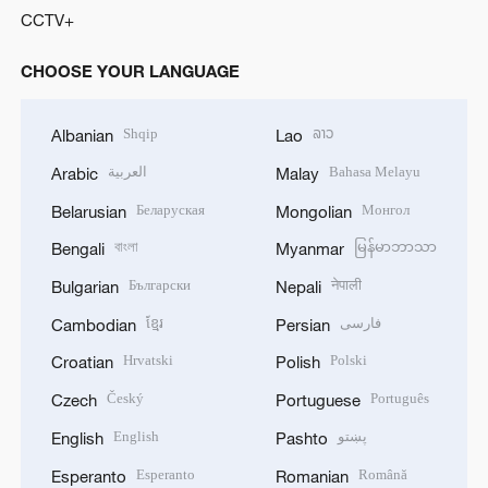
CCTV+
CHOOSE YOUR LANGUAGE
Shqip
ລາວ
Albanian
Lao
العربية
Bahasa Melayu
Arabic
Malay
Беларуская
Монгол
Belarusian
Mongolian
বাংলা
မြန်မာဘာသာ
Bengali
Myanmar
Български
नेपाली
Bulgarian
Nepali
ខ្មែរ
فارسی
Cambodian
Persian
Hrvatski
Polski
Croatian
Polish
Český
Português
Czech
Portuguese
English
پښتو
English
Pashto
Esperanto
Română
Esperanto
Romanian