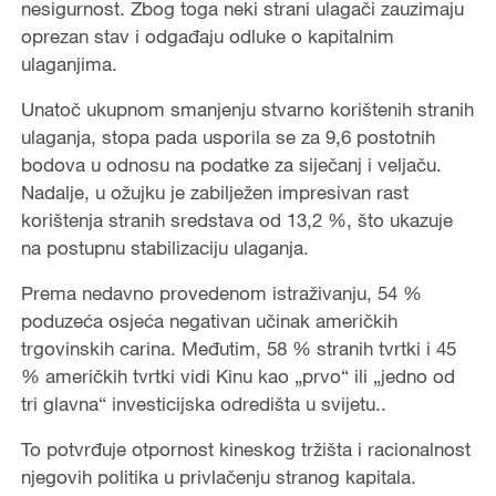
nesigurnost. Zbog toga neki strani ulagači zauzimaju
oprezan stav i odgađaju odluke o kapitalnim
ulaganjima.
Unatoč ukupnom smanjenju stvarno korištenih stranih
ulaganja, stopa pada usporila se za 9,6 postotnih
bodova u odnosu na podatke za siječanj i veljaču.
Nadalje, u ožujku je zabilježen impresivan rast
korištenja stranih sredstava od 13,2 %, što ukazuje
na postupnu stabilizaciju ulaganja.
Prema nedavno provedenom istraživanju, 54 %
poduzeća osjeća negativan učinak američkih
trgovinskih carina. Međutim, 58 % stranih tvrtki i 45
% američkih tvrtki vidi Kinu kao „prvo“ ili „jedno od
tri glavna“ investicijska odredišta u svijetu..
To potvrđuje otpornost kineskog tržišta i racionalnost
njegovih politika u privlačenju stranog kapitala.