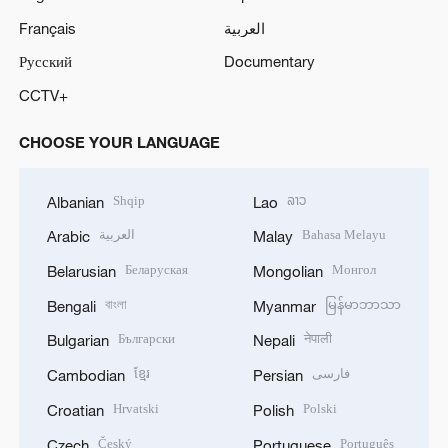
Français
العربية
Русский
Documentary
CCTV+
CHOOSE YOUR LANGUAGE
Shqip
ລາວ
Albanian
Lao
العربية
Bahasa Melayu
Arabic
Malay
Беларуская
Монгол
Belarusian
Mongolian
বাংলা
မြန်မာဘာသာ
Bengali
Myanmar
Български
नेपाली
Bulgarian
Nepali
ខ្មែរ
فارسی
Cambodian
Persian
Hrvatski
Polski
Croatian
Polish
Český
Português
Czech
Portuguese