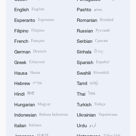
English
پښتو
English
Pashto
Esperanto
Română
Esperanto
Romanian
Filipino
Русский
Filipino
Russian
Français
Српски
French
Serbian
Deutsch
සිංහල
German
Sinhala
Ελληνικά
Español
Greek
Spanish
Hausa
Kiswahili
Hausa
Swahili
עברית
தமிழ்
Hebrew
Tamil
हिन्दी
ไทย
Hindi
Thai
Magyar
Türkçe
Hungarian
Turkish
Bahasa Indonesia
Українська
Indonesian
Ukrainian
Italiano
اردو
Italian
Urdu
日本語
Tiếng Việt
Japanese
Vietnamese