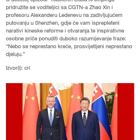
e
pridružite se voditeljici sa CGTN-a Zhao Xin i
profesoru Alexanderu Ledenevu na zadivljujućem
o
putovanju u Shenzhen, gdje će vam isprepleteni
narativi kineske reforme i otvaranja te inspirativne
osobne priče ponuditi duboko razumijevanje fraze:
“Nebo se neprestano kreće, prosvijetljeni neprestano
djeluju.”
Izvor(i): cri