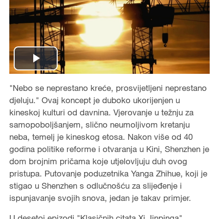
P
"Nebo se neprestano kreće, prosvijetljeni neprestano
l
djeluju." Ovaj koncept je duboko ukorijenjen u
a
kineskoj kulturi od davnina. Vjerovanje u težnju za
samopoboljšanjem, slično neumoljivom kretanju
y
neba, temelj je kineskog etosa. Nakon više od 40
godina politike reforme i otvaranja u Kini, Shenzhen je
V
dom brojnim pričama koje utjelovljuju duh ovog
pristupa. Putovanje poduzetnika Yanga Zhihue, koji je
i
stigao u Shenzhen s odlučnošću za slijeđenje i
ispunjavanje svojih snova, jedan je takav primjer.
d
U desetoj epizodi "Klasičnih citata Xi Jinpinga"