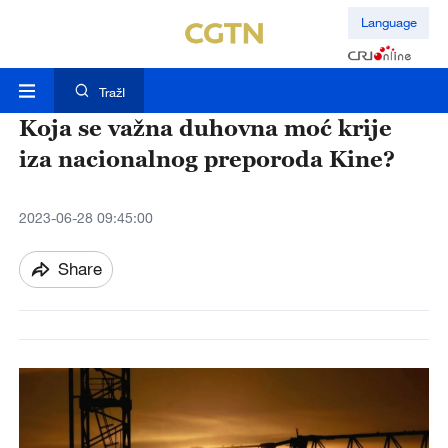
Language
TražI
Koja se važna duhovna moć krije
iza nacionalnog preporoda Kine?
2023-06-28 09:45:00
Share