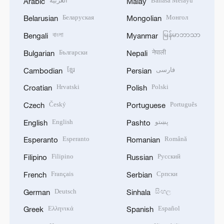
العربية
Bahasa Melayu
Arabic
Malay
Беларуская
Монгол
Belarusian
Mongolian
বাংলা
မြန်မာဘာသာ
Bengali
Myanmar
Български
नेपाली
Bulgarian
Nepali
ខ្មែរ
فارسی
Cambodian
Persian
Hrvatski
Polski
Croatian
Polish
Český
Português
Czech
Portuguese
English
پښتو
English
Pashto
Esperanto
Română
Esperanto
Romanian
Filipino
Русский
Filipino
Russian
Français
Српски
French
Serbian
Deutsch
සිංහල
German
Sinhala
Ελληνικά
Español
Greek
Spanish