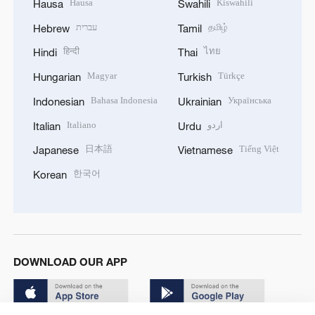
Hausa
Kiswahili
Hausa
Swahili
עברית
தமிழ்
Hebrew
Tamil
हिन्दी
ไทย
Hindi
Thai
Magyar
Türkçe
Hungarian
Turkish
Bahasa Indonesia
Українська
Indonesian
Ukrainian
Italiano
اردو
Italian
Urdu
日本語
Tiếng Việt
Japanese
Vietnamese
한국어
Korean
DOWNLOAD OUR APP