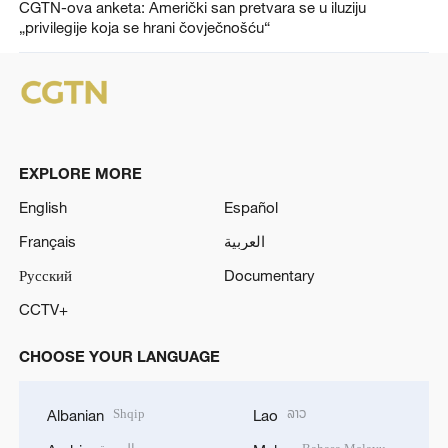
CGTN-ova anketa: Američki san pretvara se u iluziju
„privilegije koja se hrani čovječnošću“
EXPLORE MORE
English
Español
Français
العربية
Русский
Documentary
CCTV+
CHOOSE YOUR LANGUAGE
Shqip
ລາວ
Albanian
Lao